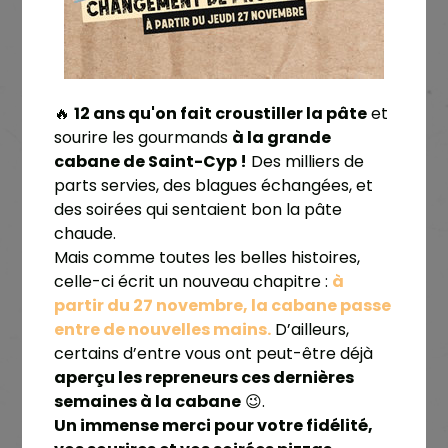
NOTRE CONCEPT
12 ans qu'on fait croustiller la pâte
🔥
et
à la grande
sourire les gourmands
Découvre notre cabane à pizzas à emporter,
cabane de Saint-Cyp !
Des milliers de
chaudes et froides, en free service 24h/24 et
parts servies, des blagues échangées, et
7j/7. Nos pizzas sont artisanales, cuites au feu de
des soirées qui sentaient bon la pâte
bois et créées par notre maître artisan pizzaïolo
chaude.
diplômé.
Mais comme toutes les belles histoires,
Choisis parmi une sélection de pizzas, comme la
à
celle-ci écrit un nouveau chapitre :
pizza margarita, la pizza piquante (à la spianata
partir du 27 novembre, la cabane passe
piccante italienne) ou une pizza originale au
entre de nouvelles mains.
D’ailleurs,
magret de canard. Une fois ton choix fait, ta pizza
certains d’entre vous ont peut-être déjà
est prête en quelques minutes. Prête à être
aperçu les repreneurs ces dernières
dégustée chaude ou à réchauffer plus tard à la
semaines à la cabane
😉.
maison.
Un immense merci pour votre fidélité,