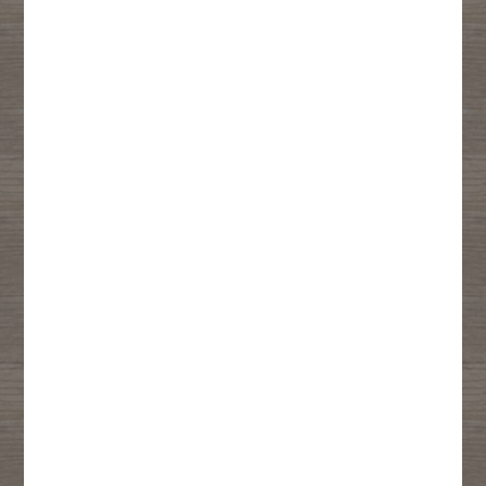
nos menus
d'offres
en ligne
exclusives !
Cumule
des points
fidélité