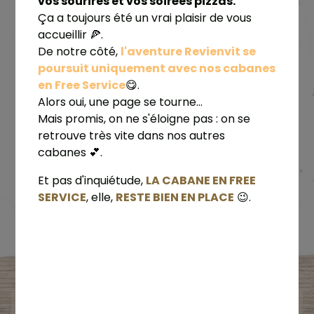
Nous utilisons des ingrédients de qualité
vos sourires et vos soirées pizzas.
supérieure pour t'offrir une expérience gustative
Ça a toujours été un vrai plaisir de vous
exceptionnelle.
accueillir 🍕.
l'aventure Revienvit se
De notre côté,
Alors, viens découvrir notre cabane à pizzas et
poursuit uniquement avec nos cabanes
profite de la praticité, de la saveur et de la
en Free Service
😋.
qualité de nos pizzas.
Alors oui, une page se tourne...
Mais promis, on ne s'éloigne pas : on se
retrouve très vite dans nos autres
cabanes 💕.
LA CABANE EN FREE
Et pas d'inquiétude,
SERVICE
RESTE BIEN EN PLACE
, elle,
😉.
LA QUALITÉ