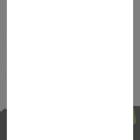
RECETTE
Prépare-toi à vivre une expérience pizza
incroyable avec la Big Karnivore,...
VOIR LA PIZZA
VOIR PLUS
NOS RÉSEAUX SOCIAUX