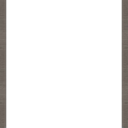
DE NOS PIZZAS
Notre secret pour une pâte parfaite réside
dans une fermentation prolongée. Cela
permet à la pâte de devenir à la fois souple
et croustillante, fondante en bouche. Nous
utilisons uniquement des ingrédients de
qualité pour maintenir un équilibre parfait
entre la pâte et la garniture.
Laisse-toi séduire par cette combinaison
parfaite de saveurs et de textures.
DÉCOUVRIR