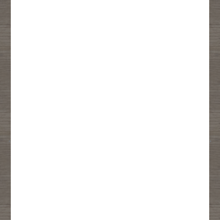
Réserve
Localise
tes pizzas
la cabane
et retire-les
la plus proche
en click & collect
de ton
emplacement
Consulte
Bénéficie