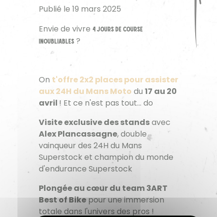
Publié le 19 mars 2025
Envie de vivre
4 jours de course
?
inoubliables
t'offre 2x2 places pour assister
On
aux 24H du Mans Moto
17 au 20
du
avril
! Et ce n'est pas tout... do
Visite exclusive des stands
avec
Alex Plancassagne
, double
vainqueur des 24H du Mans
Superstock et champion du monde
d'endurance Superstock
Plongée au cœur du team 3ART
Best of Bike
pour une immersion
totale dans l'univers des pros !