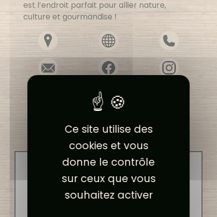
est l’endroit parfait pour allier nature,
culture et gourmandise !
Ce site utilise des
cookies et vous
donne le contrôle
1
sur ceux que vous
souhaitez activer